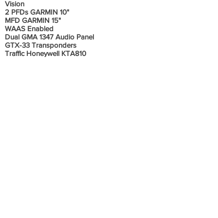
Vision
2 PFDs GARMIN 10"
MFD GARMIN 15"
WAAS Enabled
Dual GMA 1347 Audio Panel
GTX-33 Transponders
Traffic Honeywell KTA810
Garmin TAWS
Garmin GWX 68 Weather Radar
Garmin Autopilot System GFC 700
GCU 476 Keypad
Garmin GMU 44 Magnetometer
GDC 74A Air Data Computer
Informações Adicionais
Todas manutenções realizadas na QUICK em
Goiânia !
Consta histórico de incidente com todos
reparos realizados corretamente !
Aeronave em excelente estado de
conservação, sempre hangarada, todos os
documentos em ordem e em dia.
Todos os boletins e diretrizes aplicáveis
cumpridos.