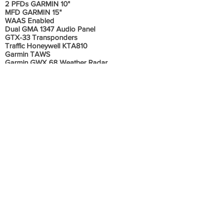
2 PFDs GARMIN 10"
MFD GARMIN 15"
WAAS Enabled
Dual GMA 1347 Audio Panel
GTX-33 Transponders
Traffic Honeywell KTA810
Garmin TAWS
Garmin GWX 68 Weather Radar
Garmin Autopilot System GFC 700
GCU 476 Keypad
Garmin GMU 44 Magnetometer
GDC 74A Air Data Computer
Informações Adicionais
Alcance Máximo: 1.000NM (1.885 km)
Vel. Máx. Cruzeiro: 260 kts (482km/h)
Teto : 30.000ft (9.144m)
Comprimento : 9,0 m
Envergadura:16,36 m
01 + 05 ou 02 + 04 (piloto e passageiros)
Sem histórico de acidente ou incidente.
Aeronave em excelente estado de
conservação, sempre hangarada, todos os
documentos em ordem e em dia.