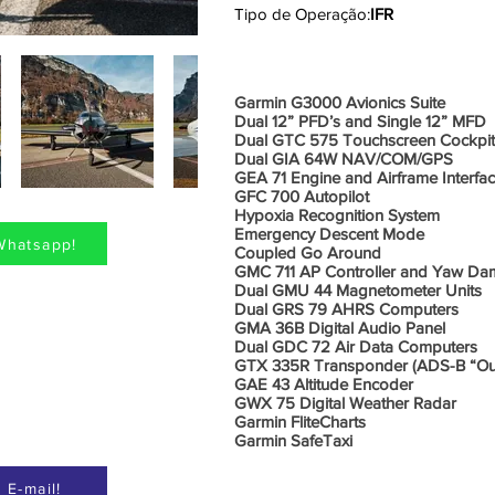
Tipo de Operação:
IFR
Aviônic
Garmin G3000 Avionics Suite
Dual 12” PFD’s and Single 12” MFD
Dual GTC 575 Touchscreen Cockpi
Dual GIA 64W NAV/COM/GPS
GEA 71 Engine and Airframe Interfa
GFC 700 Autopilot
Hypoxia Recognition System
Emergency Descent Mode
Whatsapp!
Coupled Go Around
GMC 711 AP Controller and Yaw Da
Dual GMU 44 Magnetometer Units
Dual GRS 79 AHRS Computers
GMA 36B Digital Audio Panel
Dual GDC 72 Air Data Computers
GTX 335R Transponder (ADS-B “Ou
GAE 43 Altitude Encoder
GWX 75 Digital Weather Radar
Garmin FliteCharts
Garmin SafeTaxi
 E-mail!