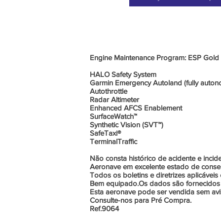
Engine Maintenance Program: ESP Gold
HALO Safety System
Garmin Emergency Autoland (fully auto
Autothrottle
Radar Altimeter
Enhanced AFCS Enablement
SurfaceWatch™
Synthetic Vision (SVT™)
SafeTaxi®
TerminalTraffic
Não consta histórico de acidente e incide
Aeronave em excelente estado de conse
Todos os boletins e diretrizes aplicáveis
Bem equipado.Os dados são fornecidos p
Esta aeronave pode ser vendida sem avis
Consulte-nos para Pré Compra.
Ref.9064