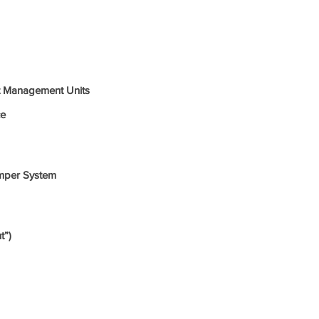
os/ Painel
t Management Units
ce
mper System
t”)