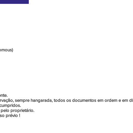
Informações Adicionais
nomous)
nte.
rvação, sempre hangarada, todos os documentos em ordem e em di
 cumpridos.
elo proprietário.
o prévio !