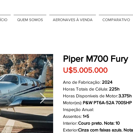
ÍCIO
QUEM SOMOS
AERONAVES À VENDA
COMPARATIVO
Piper M700 Fury
U$5.005.000
Ano de Fabricação:
2024
Horas Totais de Célula:
225h
Horas Disponíveis de Motor:
3.375h
Motor(es):
P&W PT6A-52A 700SHP
Inspeção Anual:
Assentos:
1+5
Interior:
Couro preto. Nota: 10
Exterior:
Cinza com faixas azuis. Nota