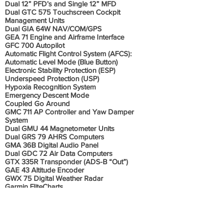
Dual 12” PFD’s and Single 12” MFD
Dual GTC 575 Touchscreen Cockpit
Management Units
Dual GIA 64W NAV/COM/GPS
GEA 71 Engine and Airframe Interface
GFC 700 Autopilot
Automatic Flight Control System (AFCS):
Automatic Level Mode (Blue Button)
Electronic Stability Protection (ESP)
Underspeed Protection (USP)
Hypoxia Recognition System
Emergency Descent Mode
Coupled Go Around
GMC 711 AP Controller and Yaw Damper
System
Dual GMU 44 Magnetometer Units
Dual GRS 79 AHRS Computers
GMA 36B Digital Audio Panel
Dual GDC 72 Air Data Computers
GTX 335R Transponder (ADS-B “Out”)
GAE 43 Altitude Encoder
GWX 75 Digital Weather Radar
Garmin FliteCharts
Garmin SafeTaxi
Aspen EFD1000 Standby Flight Instruments