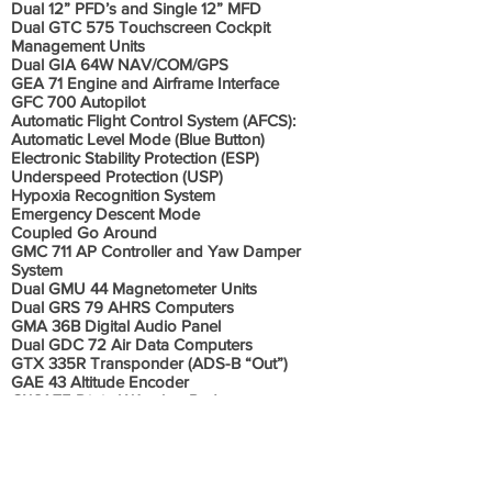
Dual 12” PFD’s and Single 12” MFD
Dual GTC 575 Touchscreen Cockpit
Management Units
Dual GIA 64W NAV/COM/GPS
GEA 71 Engine and Airframe Interface
GFC 700 Autopilot
Automatic Flight Control System (AFCS):
Automatic Level Mode (Blue Button)
Electronic Stability Protection (ESP)
Underspeed Protection (USP)
Hypoxia Recognition System
Emergency Descent Mode
Coupled Go Around
GMC 711 AP Controller and Yaw Damper
System
Dual GMU 44 Magnetometer Units
Dual GRS 79 AHRS Computers
GMA 36B Digital Audio Panel
Dual GDC 72 Air Data Computers
GTX 335R Transponder (ADS-B “Out”)
GAE 43 Altitude Encoder
GWX 75 Digital Weather Radar
Garmin FliteCharts
Garmin SafeTaxi
Aspen EFD1000 Standby Flight Instruments