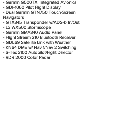
- Garmin G500TXi Integrated Avionics
- GDI-1060 Pilot Flight Display
- Dual Garmin GTN750 Touch-Screen
Navigators
- GTX345 Transponder w/ADS-b In/Out
- L3 WX500 Stormscope
- Garmin GMA340 Audio Panel
- Flight Stream 210 Bluetooth Receiver
- GDL69 Satellite Link with Weather
- KN64 DME w/ Nav 1/Nav 2 Switching
- S-Tec 3100 Autopilot/Fight Director
- RDR 2000 Color Radar
- Autopilot Yaw Damper Mid Continent
- Standby Atitude Module
- KRA10A Radar Altimeter
- Skywatch Active Traffic
- Pilot Sandel EFIS
- Ground Clearance Switch
Informações Adicionais
Conversão para JetProp em 2018.
Hélice quadra MT NOVA, com 700h totais,
material composto, reduz ruido e vibração !
Luz de LED