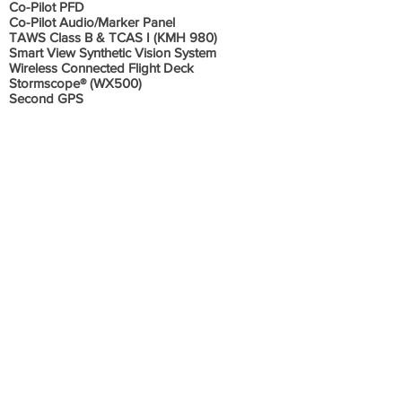
Co-Pilot PFD
Co-Pilot Audio/Marker Panel
TAWS Class B & TCAS I (KMH 980)
Smart View Synthetic Vision System
Wireless Connected Flight Deck
Stormscope® (WX500)
Second GPS
GPS WAAS/LPV Functionality Honeywell
KGS200
Second Mode S Transponder (Diversity)
Honeywell Dual Chartlink
RVSM Capable
Coupled VNAV
Iridium® Antenna and Port Executive
Electronic Checklist Function
ADS-B
Informações Adicionais
Não possui histórico de acidente e incidente !
Aeronave em excelente estado de
conservação, sempre hangarada, todos os
documentos em ordem e em dia.
Todos os boletins e diretrizes aplicáveis
cumpridos. Bem equipado.
Tem flexibilidade no preço mediante oferta