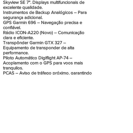
Skyview SE 7". Displays multifuncionais de
excelente qualidade.
Instrumentos de Backup Analógicos – Para
segurança adicional.
GPS Garmin 696 – Navegação precisa e
confiável.
Rádio ICON-A220 (Novo) – Comunicação
clara e eficiente.
Transpônder Garmin GTX 327 –
Equipamento de transponder de alta
performance.
Piloto Automático Digiflight AP-74 –
Acoplamento com o GPS para voos mais
tranquilos.
PCAS – Aviso de tráfego próximo, garantindo
maior segurança.
Informações Adicionais
Autonomia de voo: 7h.
Velocidade de cruzeiro: 130kt.
Aeronave ideal para pilotos que buscam um
ultraleve de alto desempenho com tecnologia
de ponta.