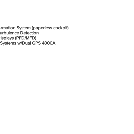
os/ Painel
ormation System (paperless cockpit)
urbulence Detection
Displays (PFD/MFD)
 Systems w/Dual GPS 4000A