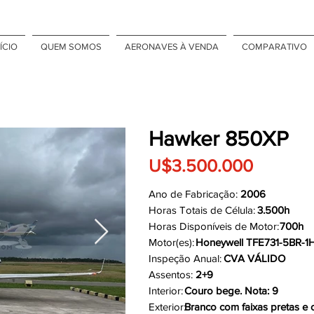
ÍCIO
QUEM SOMOS
AERONAVES À VENDA
COMPARATIVO
Hawker 850XP
U$3.500.000
Ano de Fabricação:
2006
Horas Totais de Célula:
3.500h
Horas Disponíveis de Motor:
700h
Motor(es):
Honeywell TFE731-5BR-1H
Inspeção Anual:
CVA VÁLIDO
Assentos:
2+9
Interior:
Couro bege. Nota: 9
Exterior:
Branco com faixas pretas e c