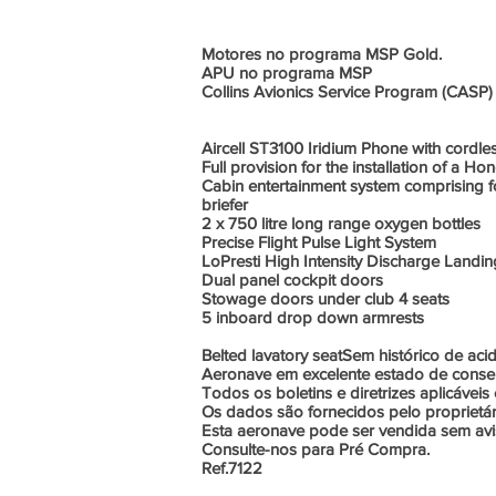
Motores no programa MSP Gold.
APU no programa MSP
Collins Avionics Service Program (CASP)
Aircell ST3100 Iridium Phone with cordle
Full provision for the installation of a
Cabin entertainment system comprising fo
briefer
2 x 750 litre long range oxygen bottles
Precise Flight Pulse Light System
LoPresti High Intensity Discharge Landin
Dual panel cockpit doors
Stowage doors under club 4 seats
5 inboard drop down armrests
Belted lavatory seatSem histórico de acid
Aeronave em excelente estado de conse
Todos os boletins e diretrizes aplicáve
Os dados são fornecidos pelo proprietár
Esta aeronave pode ser vendida sem avis
Consulte-nos para Pré Compra.
Ref.7122