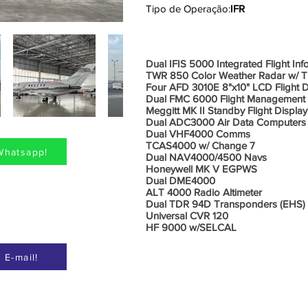
Tipo de Operação:
IFR
Aviônic
Dual IFIS 5000 Integrated Flight Inf
TWR 850 Color Weather Radar w/ T
Four AFD 3010E 8"x10" LCD Flight 
Dual FMC 6000 Flight Management
Meggitt MK II Standby Flight Display
Dual ADC3000 Air Data Computers
Dual VHF4000 Comms
TCAS4000 w/ Change 7
Whatsapp!
Dual NAV4000/4500 Navs
Honeywell MK V EGPWS
Dual DME4000
ALT 4000 Radio Altimeter
Dual TDR 94D Transponders (EHS)
Universal CVR 120
HF 9000 w/SELCAL
 E-mail!