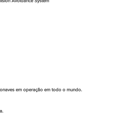
llision Avoidance System
eronaves em operação em todo o mundo.
a.