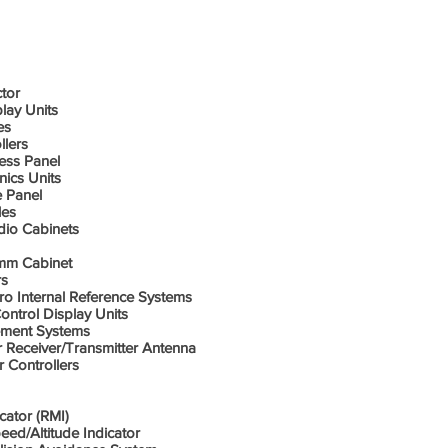
os/ Painel
tor
lay Units
es
llers
ess Panel
ics Units
e Panel
les
io Cabinets
mm Cabinet
rs
o Internal Reference Systems
ntrol Display Units
ement Systems
Receiver/Transmitter Antenna
 Controllers
cator (RMI)
eed/Altitude Indicator