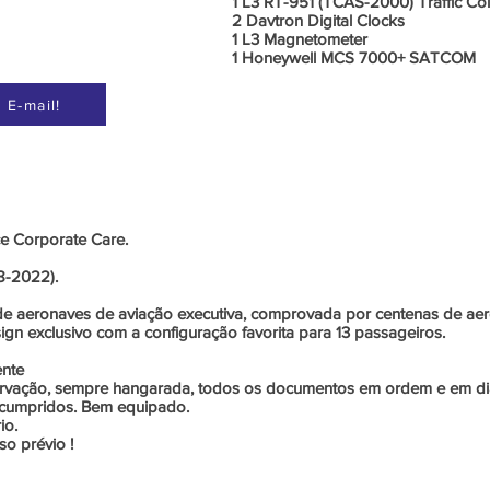
1 L3 RT-951 (TCAS-2000) Traffic Co
2 Davtron Digital Clocks
1 L3 Magnetometer
1 Honeywell MCS 7000+ SATCOM
 E-mail!
Informações Adicionais
e Corporate Care.
 8-2022).
de aeronaves de aviação executiva, comprovada por centenas de a
ign exclusivo com a configuração favorita para 13 passageiros.
ente
rvação, sempre hangarada, todos os documentos em ordem e em di
is cumpridos. Bem equipado.
io.
o prévio !