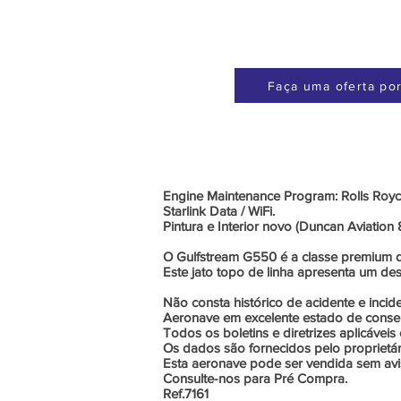
Faça uma oferta por
Engine Maintenance Program: Rolls Royc
Starlink Data / WiFi.
Pintura e Interior novo (Duncan Aviation
O Gulfstream G550 é a classe premium 
Este jato topo de linha apresenta um des
Não consta histórico de acidente e incid
Aeronave em excelente estado de conse
Todos os boletins e diretrizes aplicáve
Os dados são fornecidos pelo proprietár
Esta aeronave pode ser vendida sem avis
Consulte-nos para Pré Compra.
Ref.7161