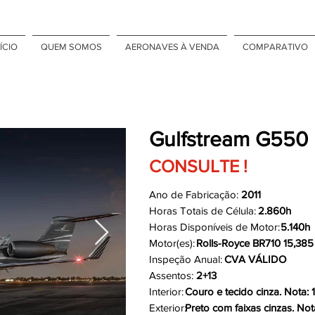
ÍCIO
QUEM SOMOS
AERONAVES À VENDA
COMPARATIVO
Gulfstream G550
CONSULTE !
Ano de Fabricação:
2011
Horas Totais de Célula:
2.860h
Horas Disponíveis de Motor:
5.140h
Motor(es):
Rolls-Royce BR710 15,385 
Inspeção Anual:
CVA VÁLIDO
Assentos:
2+13
Interior:
Couro e tecido cinza. Nota: 
Exterior:
Preto com faixas cinzas. Not