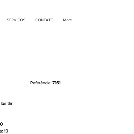
SERVIÇOS
CONTATO
More
Referência:
7161
lbs thr
10
a: 10