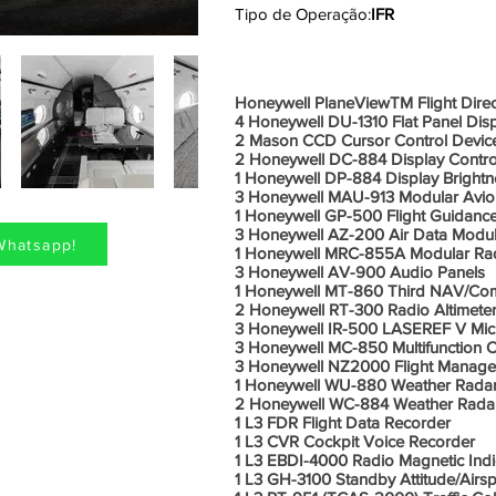
Tipo de Operação:
IFR
Aviônic
Honeywell PlaneViewTM Flight Direc
4 Honeywell DU-1310 Flat Panel Disp
2 Mason CCD Cursor Control Devic
2 Honeywell DC-884 Display Contro
1 Honeywell DP-884 Display Brightn
3 Honeywell MAU-913 Modular Avion
1 Honeywell GP-500 Flight Guidanc
3 Honeywell AZ-200 Air Data Modu
Whatsapp!
1 Honeywell MRC-855A Modular Rad
3 Honeywell AV-900 Audio Panels
1 Honeywell MT-860 Third NAV/Co
2 Honeywell RT-300 Radio Altimete
3 Honeywell IR-500 LASEREF V Micr
3 Honeywell MC-850 Multifunction Co
3 Honeywell NZ2000 Flight Manag
1 Honeywell WU-880 Weather Radar 
2 Honeywell WC-884 Weather Radar
1 L3 FDR Flight Data Recorder
1 L3 CVR Cockpit Voice Recorder
1 L3 EBDI-4000 Radio Magnetic Indi
1 L3 GH-3100 Standby Attitude/Airsp