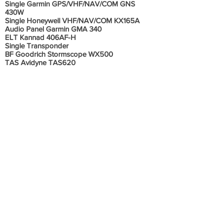
Single Garmin GPS/VHF/NAV/COM GNS
430W
Single Honeywell VHF/NAV/COM KX165A
Audio Panel Garmin GMA 340
ELT Kannad 406AF-H
Single Transponder
BF Goodrich Stormscope WX500
TAS Avidyne TAS620
Informações Adicionais
Revisao de 15 anos (motor) vence somente
em 2034 com mais 18 meses de extensao pra
usar conforme autorização do frabricante ou
cerca de 2 mil horas de disponibilidade para
revisao geral.
Revisão de 12 anos (144 meses) célula vence
em 12/11/2033 com mais 6 meses de extensao
pra usar conforme autorização do fabricante.
Revisão de 12 e 15 anos já realizada.
Sem histórico de acidente ou incidente.
Aeronave em excelente estado de
conservação, sempre hangarada, todos os