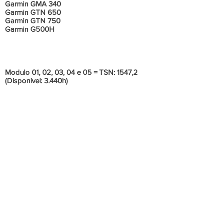
Garmin GMA 340
Garmin GTN 650
Garmin GTN 750
Garmin G500H
Informações Adicionais
Modulo 01, 02, 03, 04 e 05 = TSN: 1547,2
(Disponivel: 3.440h)
Duplo Comando
Porta Esquerda Deslizante com visibilidade
Aumentada
Aquecimento e Desembaçamento de Cabine
Trem de Pouso Alto
Degrau Alongado
Freio Rotor
Horimetro ativado pelo coletivo
Janela direita com alta visibilidade
Assentos de piloto e co-piloto com atenuação
de impacto
Trilho assentos piloto e co-piloto extendidos
Luz anti Colisao de LED
Ar Condicionado