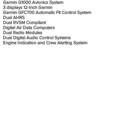
Garmin G1000 Avionics System
3 displays 12-Inch Garmin
Garmin GFC700 Automatic Flt Control System
Dual AHRS
Dual RVSM Compliant
Digital Air Data Computers
Dual Radio Modules
Dual Digital Audio Control Systems
Engine Indication and Crew Alerting System
Terrain Awareness and Warning
System(TAWS)
Satellite Weather Datalink/XM Satellite Radio
Garmin GWX 68 Weather Radar
Honeywell KN 63 DME
ELT/NAV – Emergency Locator Transmitter
Electronic Checklist
Synthetic Vision System
ChartView – Electronic Jeppesen Charts
ACSS RCZ-852 Transponder with Diversity
Informações Adicionais
COM REVISÃO DE 10 ANOS INCLUSA !
Sem histórico de acidente ou incidente.
Aeronave em excelente estado de