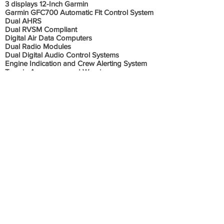
3 displays 12-Inch Garmin
Garmin GFC700 Automatic Flt Control System
Dual AHRS
Dual RVSM Compliant
Digital Air Data Computers
Dual Radio Modules
Dual Digital Audio Control Systems
Engine Indication and Crew Alerting System
Terrain Awareness and Warning
System(TAWS)
Satellite Weather Datalink/XM Satellite Radio
Garmin GWX 68 Weather Radar
Honeywell KN 63 DME
ELT/NAV – Emergency Locator Transmitter
Electronic Checklist
Synthetic Vision System
ChartView – Electronic Jeppesen Charts
ACSS RCZ-852 Transponder with Diversity
Informações Adicionais
Programa de motores: JSSI
(U$175,00 dólar por motor)
Sem histórico de acidente ou incidente.
Sempre hangarada, todos os documentos em