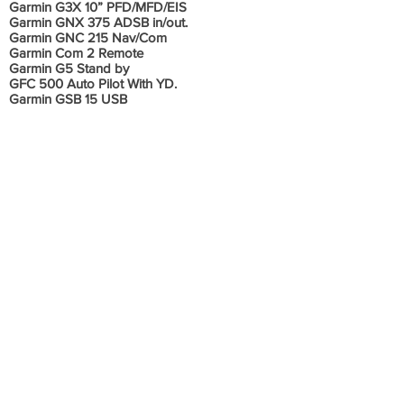
Garmin G3X 10” PFD/MFD/EIS
Garmin GNX 375 ADSB in/out.
Garmin GNC 215 Nav/Com
Garmin Com 2 Remote
Garmin G5 Stand by
GFC 500 Auto Pilot With YD.
Garmin GSB 15 USB
Garmin Áudio Panel Remote Bluetooth
Informações Adicionais
PINTURA E INTERIOR NOVOS.
JANELAS NOVAS.
MAGNETO ELECTROAIR.
TURBO REVISADO.
BOMBA MECÂNICA E DISTRIBUIDORA
REVISADA.
Hélices:
Hartzell PHC-C3YF-1RF
2.370hs disponíveis
Não consta histórico de acidente e incidente.
Aeronave em excelente estado de
conservação, sempre hangarada, todos os
documentos em ordem e em dia.