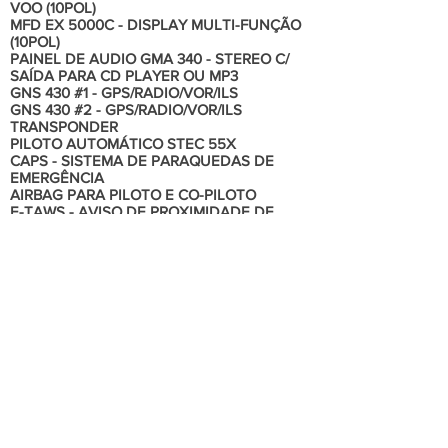
VOO (10POL)
MFD EX 5000C - DISPLAY MULTI-FUNÇÃO
(10POL)
PAINEL DE AUDIO GMA 340 - STEREO C/
SAÍDA PARA CD PLAYER OU MP3
GNS 430 #1 - GPS/RADIO/VOR/ILS
GNS 430 #2 - GPS/RADIO/VOR/ILS
TRANSPONDER
PILOTO AUTOMÁTICO STEC 55X
CAPS - SISTEMA DE PARAQUEDAS DE
EMERGÊNCIA
AIRBAG PARA PILOTO E CO-PILOTO
E-TAWS - AVISO DE PROXIMIDADE DE
TERRENO COM AUDIO
E-MAX - SISTEMA DE MONITORAMENTO
DO MOTOR
C-MAX - CARTAS DE APROXIMAÇÃO
ELETRONICA
STORMSCOPE WX-500
SKYWATCH - INFORMAÇÃO DE TRÁFEGO
DIRETOR DE VOO
Informações Adicionais
Cirrus SR22 Centennial Edition
Ar Condicionado