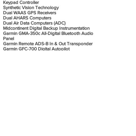
Keypad Controller
Synthetic Vision Technology
Dual WAAS GPS Receivers
Dual AHARS Computers
Dual Air Data Computers (ADC)
Midcontinent Digital Backup Instrumentation
Garmin GMA-350c All-Digital Bluetooth Audio
Panel
Garmin Remote ADS-B In & Out Transponder
Garmin GFC-700 Digital Autopilot
Garmin Yaw Damper
Active Traffic System (TAS)
EngineView Engine and Fuel Monitoring
Enhanced Ground Proximity Warning System
(TAWS-B)
Garmin Electronic Stability Protection (ESP)
XM WX Datalink and XM Audio
Jeppesen Chartview Electronic Approach
Charts
Garmin SafeTaxi
Enhanced Vision System (EVS, Camera)
Digital Fuel Gauges
Flight Steam 210 Connect
Informações Adicionais