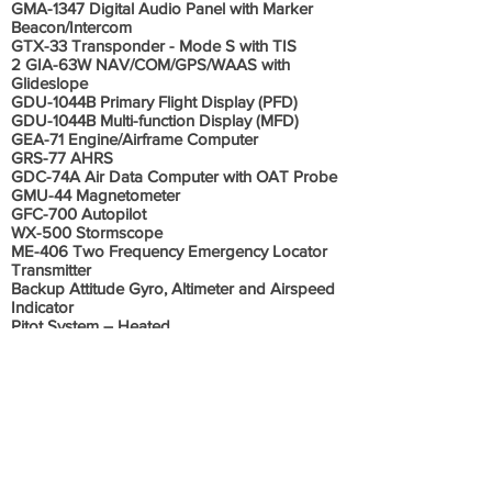
GMA-1347 Digital Audio Panel with Marker
Beacon/Intercom
GTX-33 Transponder - Mode S with TIS
2 GIA-63W NAV/COM/GPS/WAAS with
Glideslope
GDU-1044B Primary Flight Display (PFD)
GDU-1044B Multi-function Display (MFD)
GEA-71 Engine/Airframe Computer
GRS-77 AHRS
GDC-74A Air Data Computer with OAT Probe
GMU-44 Magnetometer
GFC-700 Autopilot
WX-500 Stormscope
ME-406 Two Frequency Emergency Locator
Transmitter
Backup Attitude Gyro, Altimeter and Airspeed
Indicator
Pitot System – Heated
Static System
Alternate Static Source
Compass
Electric Trim
Control Wheel Steering Button
Garmin SafeTaxi & FlightCharts
Electronic Checklists
ELT Remote Mounted Switc