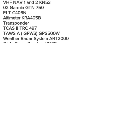
VHF NAV 1 and 2 KN53
02 Garmin GTN 750
ELT C406N
Altimeter KRA405B
Transponder
TCAS II TRC 497
TAWS A ( GPWS) GPS500W
Weather Radar System ART2000
Glide Slope Receiver KN53
Make Receiver KN 53
DME KN63
ADF KR87
RNav / FMS Uns 1
RNAv / GPS GPS-500W
Altituder Alerter IC 500
Informações Adicionais
Aeronave no programa TAP BLUE
U$233,00 dolares Por Motor por Hora
Não consta histórico de incidente ou acidente
!
Aeronave em excelente estado de
conservação, sempre hangarada, todos os