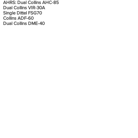
AHRS: Dual Collins AHC-85
Dual Collins VIR-30A
Single Dittel FSG70
Collins ADF-60
Dual Collins DME-40
Autopilot
Weather Radar
Honeywell TCAS II wt 7.1
Honeywell Mk VIII EGPWS
Transponder
Annunciator Panel mounted on Glareshield
Informações Adicionais
Velocidade média de cruzeiro 360KT.
Consumo médio 600lts/h.
Alcance 1800NM máximo.
Sem histórico de acidente ou incidente.
Aeronave em excelente estado de
conservação, sempre hangarada, todos os
documentos em ordem e em dia.
Todos os boletins e diretrizes aplicáveis
cumpridos. Bem equipado.
Os dados são fornecidos pelo proprietário.
Esta aeronave pode ser vendida sem aviso