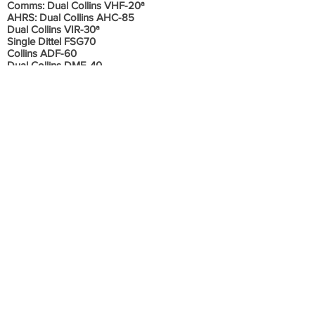
Comms: Dual Collins VHF-20ª
AHRS: Dual Collins AHC-85
Dual Collins VIR-30ª
Single Dittel FSG70
Collins ADF-60
Dual Collins DME-40
Sperry SPZ-500 Autopilot
ART-2000 Weather Radar
Garmin GTN 625
Garmin GAD 42
Honeywell TCAS II wt 7.1
Honeywell Mk VIII EGPWS
Dual Honeywell MST-67 Transponder
King KMD 540/850 MFD
Annunciator Panel mounted on Glareshield
Informações Adicionais
Sem histórico de acidente ou incidente.
Aeronave em excelente estado de
conservação, sempre hangarada, todos os
documentos em ordem e em dia.
Todos os boletins e diretrizes aplicáveis
cumpridos. Bem equipado.
Os dados são fornecidos pelo proprietário.