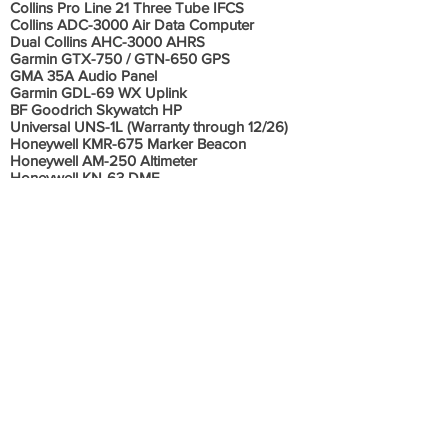
Collins Pro Line 21 Three Tube IFCS
Collins ADC-3000 Air Data Computer
Dual Collins AHC-3000 AHRS
Garmin GTX-750 / GTN-650 GPS
GMA 35A Audio Panel
Garmin GDL-69 WX Uplink
BF Goodrich Skywatch HP
Universal UNS-1L (Warranty through 12/26)
Honeywell KMR-675 Marker Beacon
Honeywell AM-250 Altimeter
Honeywell KN-63 DME
Honeywell KR-87 ADF
C-406-2 3-frequency ELT w/nav interface
Informações Adicionais
5,540 Cycles
2024 Duncan Aviation Paint & Carpet
Two U.S. Owners
Three Tubes / Garmin 750 & 650
Williams TAP Blue / Cessna ProParts
XM Weather
Safe Flight N1 Computer
Oxygen 50 CU Foot Bottle