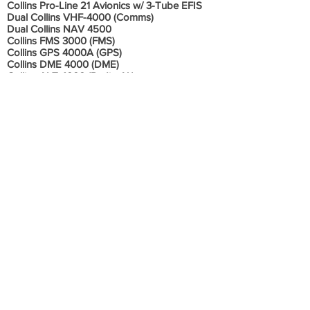
Collins Pro-Line 21 Avionics w/ 3-Tube EFIS
Dual Collins VHF-4000 (Comms)
Dual Collins NAV 4500
Collins FMS 3000 (FMS)
Collins GPS 4000A (GPS)
Collins DME 4000 (DME)
Collins ALT 4000 (Radio Alt)
Dual Collins TDR-94 mode S (Transponders)
TCAS I
Cockpit Voice Recorder
ADF
Electronic Charts
Pulse Light System
Tail Logo Lights
RVSM capable
Informações Adicionais
PROGRAMA DE MOTORES: TAP ELITE
Sem histórico de acidente ou incidente.
Aeronave em excelente estado de
conservação, sempre hangarada, todos os
documentos em ordem e em dia. Todos os
boletins e diretrizes aplicáveis cumpridos.
Bem equipado.