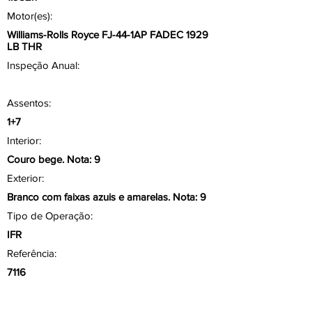
Motor(es):
Williams-Rolls Royce FJ-44-1AP FADEC 1929
LB THR
Inspeção Anual:
Assentos:
1+7
Interior:
Couro bege. Nota: 9
Exterior:
Branco com faixas azuis e amarelas. Nota: 9
Tipo de Operação:
IFR
Referência:
7116
Aviônicos/ Painel