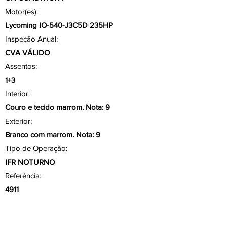
Motor(es):
Lycoming IO-540-J3C5D 235HP
Inspeção Anual:
CVA VÁLIDO
Assentos:
1+3
Interior:
Couro e tecido marrom. Nota: 9
Exterior:
Branco com marrom. Nota: 9
Tipo de Operação:
IFR NOTURNO
Referência:
4911
Aviônicos/ Painel
Garmin GNX 375 Com/Gps Modo S, ADS B