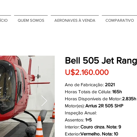
ÍCIO
QUEM SOMOS
AERONAVES À VENDA
COMPARATIVO
Bell 505 Jet Rang
U$2.160.000
Ano de Fabricação:
2021
Horas Totais de Célula:
165h
Horas Disponíveis de Motor:
2.835h
Motor(es):
Arrius 2R 505 SHP
Inspeção Anual:
Assentos:
1+5
Interior:
Couro cinza. Nota: 9
Exterior:
Vermelho. Nota: 10