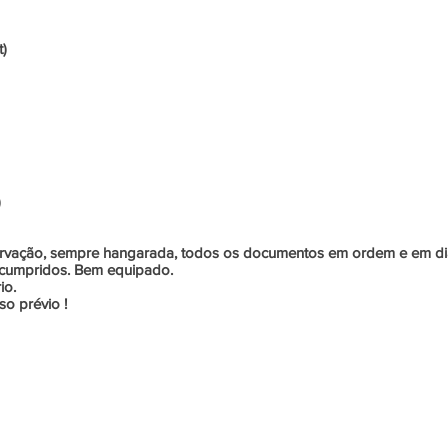
t)
)
rvação, sempre hangarada, todos os documentos em ordem e em di
is cumpridos. Bem equipado.
io.
o prévio !
 - Todos os direitos reservados