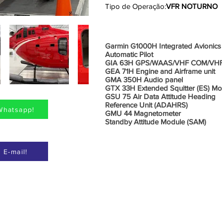
Tipo de Operação:
VFR NOTURNO
Aviônic
Garmin G1000H Integrated Avionics
Automatic Pilot
GIA 63H GPS/WAAS/VHF COM/VH
GEA 71H Engine and Airframe unit
GMA 350H Audio panel
GTX 33H Extended Squitter (ES) M
GSU 75 Air Data Attitude Heading
Reference Unit (ADAHRS)
Whatsapp!
GMU 44 Magnetometer
Standby Attitude Module (SAM)
 E-mail!
Informações Adicionais