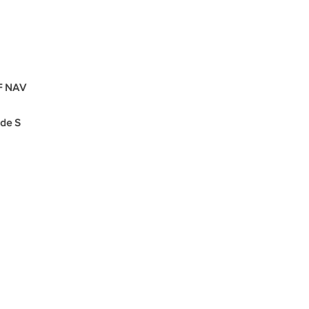
os/ Painel
F NAV
ode S