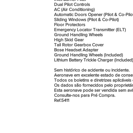
Dual Pilot Controls
AC (Air Conditioning)
Automatic Doors Opener (Pilot & Co-Pilo
Sliding Windows (Pilot & Co-Pilot)
Floor Protectors
Emergency Locator Transmitter (ELT)
Ground Handling Wheels
High Skid Gear
Tail Rotor Gearbox Cover
Bose Headset Adapter
Ground Handling Wheels (Included)
Lithium Battery Trickle Charger (Included
Sem histórico de acidente ou incidente.
Aeronave em excelente estado de conse
Todos os boletins e diretrizes aplicáve
Os dados são fornecidos pelo proprietár
Esta aeronave pode ser vendida sem avis
Consulte-nos para Pré Compra.
Ref.5411
Copyright © 2021 - Compre Asa Alta
POLÍTICA DE PRIVACIDADE