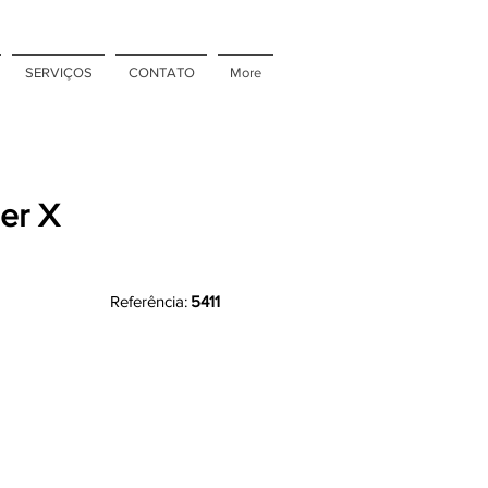
SERVIÇOS
CONTATO
More
er X
Referência:
5411