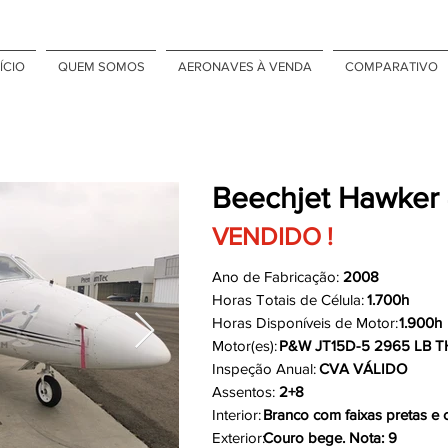
ÍCIO
QUEM SOMOS
AERONAVES À VENDA
COMPARATIVO
Beechjet Hawker
VENDIDO !
Ano de Fabricação:
2008
Horas Totais de Célula:
1.700h
Horas Disponíveis de Motor:
1.900h
Motor(es):
P&W JT15D-5 2965 LB T
Inspeção Anual:
CVA VÁLIDO
Assentos:
2+8
Interior:
Branco com faixas pretas e c
Exterior:
Couro bege. Nota: 9