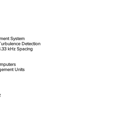
os/ Painel
ment System
urbulence Detection
.33 kHz Spacing
omputers
gement Units
R