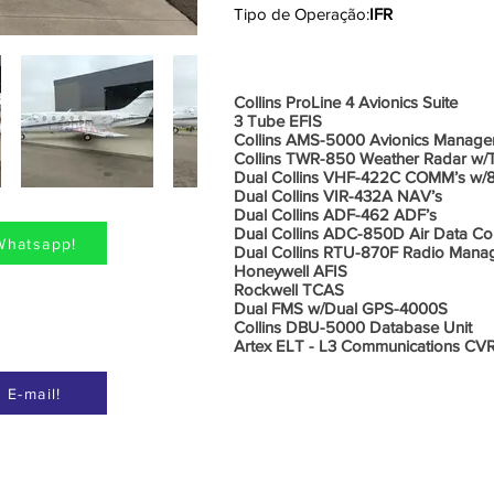
Tipo de Operação:
IFR
Aviônic
Collins ProLine 4 Avionics Suite
3 Tube EFIS
Collins AMS-5000 Avionics Manage
Collins TWR-850 Weather Radar w/T
Dual Collins VHF-422C COMM’s w/8
Dual Collins VIR-432A NAV’s
Dual Collins ADF-462 ADF’s
Dual Collins ADC-850D Air Data C
Whatsapp!
Dual Collins RTU-870F Radio Mana
Honeywell AFIS
Rockwell TCAS
Dual FMS w/Dual GPS-4000S
Collins DBU-5000 Database Unit
Artex ELT - L3 Communications CV
 E-mail!
Informações Adicionais