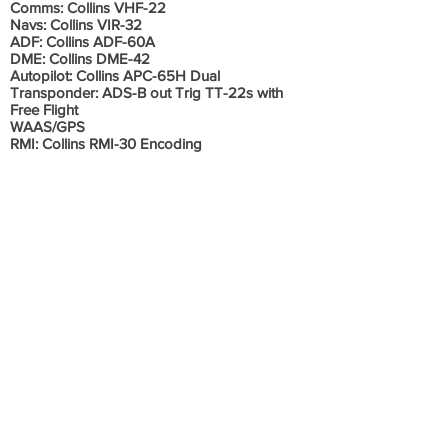
Comms: Collins VHF-22
Navs: Collins VIR-32
ADF: Collins ADF-60A
DME: Collins DME-42
Autopilot: Collins APC-65H Dual
Transponder: ADS-B out Trig TT-22s with
Free Flight
WAAS/GPS
RMI: Collins RMI-30 Encoding
Altimeter: Midcontinent
4300-311
Elect FLT Display: Honeywell KMD-850
GPS: Garmin GPS-400
Radar Alt: Collins ALT-55A
IFR Noturno
Informações Adicionais
Motor(es): 1.082 HORAS DISPONIVEIS (TBO)
1.193 HORAS DISPONIVEIS (HSI)
Hélice(s): 2.844 HORAS DISPONIVEIS /
VENC. 2027
Sem histórico de acidente ou incidente.
Aeronave em excelente estado de