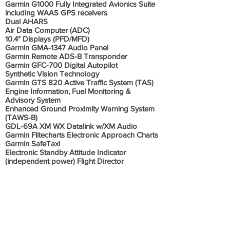
Garmin G1000 Fully Integrated Avionics Suite
including WAAS GPS receivers
Dual AHARS
Air Data Computer (ADC)
10.4" Displays (PFD/MFD)
Garmin GMA-1347 Audio Panel
Garmin Remote ADS-B Transponder
Garmin GFC-700 Digital Autopilot
Synthetic Vision Technology
Garmin GTS 820 Active Traffic System (TAS)
Engine Information, Fuel Monitoring &
Advisory System
Enhanced Ground Proximity Warning System
(TAWS-B)
GDL-69A XM WX Datalink w/XM Audio
Garmin Flitecharts Electronic Approach Charts
Garmin SafeTaxi
Electronic Standby Attitude Indicator
(independent power) Flight Director
Informações Adicionais
Interior novo impecável.
Persianas retrateis.
MOTOR COM 162.6 HORAS DESDE NOVO.