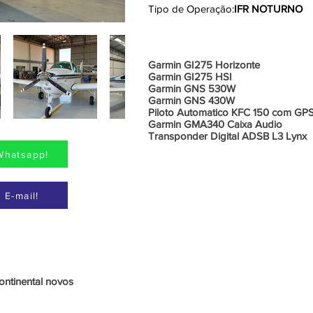
Tipo de Operação:
IFR NOTURNO
Aviônic
Garmin GI275 Horizonte
⁠Garmin GI275 HSI
Garmin GNS 530W
Garmin GNS 430W
Piloto Automatico KFC 150 com GP
Garmin GMA340 Caixa Audio
Transponder Digital ADSB L3 Lynx
Whatsapp!
 E-mail!
Informações Adicionais
Continental novos