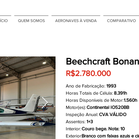
ÍCIO
QUEM SOMOS
AERONAVES À VENDA
COMPARATIVO
Beechcraft Bona
R$2.780.000
Ano de Fabricação:
1993
Horas Totais de Célula:
8.391h
Horas Disponíveis de Motor:
1.560h
Motor(es):
Continental IO520BB
Inspeção Anual:
CVA VÁLIDO
Assentos:
1+3
Interior:
Couro bege. Nota: 10
Exterior:
Branco com faixas azuis e ci