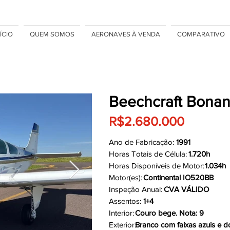
ÍCIO
QUEM SOMOS
AERONAVES À VENDA
COMPARATIVO
Beechcraft Bona
R$2.680.000
Ano de Fabricação:
1991
Horas Totais de Célula:
1.720h
Horas Disponíveis de Motor:
1.034h
Motor(es):
Continental IO520BB
Inspeção Anual:
CVA VÁLIDO
Assentos:
1+4
Interior:
Couro bege. Nota: 9
Exterior:
Branco com faixas azuis e d