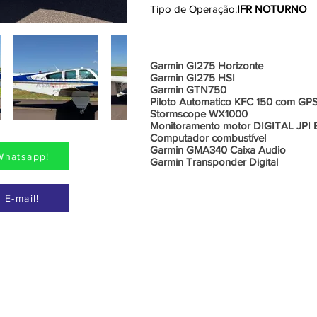
Tipo de Operação:
IFR NOTURNO
Aviônic
Garmin GI275 Horizonte
Garmin GI275 HSI
Garmin GTN750
Piloto Automatico KFC 150 com GP
Stormscope WX1000
Monitoramento motor DIGITAL JP
Computador combustível
Garmin GMA340 Caixa Audio
Whatsapp!
Garmin Transponder Digital
 E-mail!
Informações Adicionais