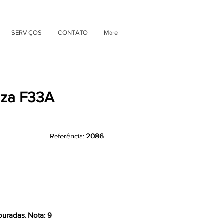
SERVIÇOS
CONTATO
More
nza F33A
Referência:
2086
ouradas. Nota: 9