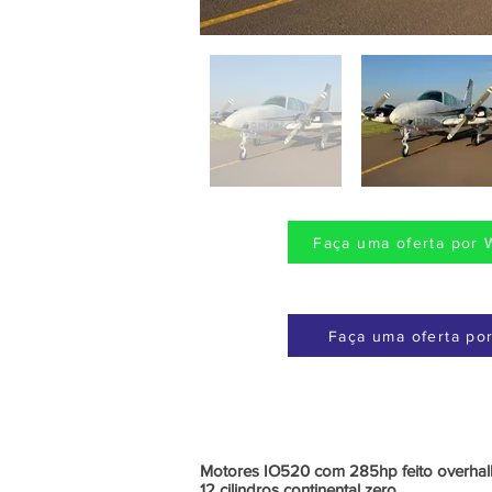
Faça uma oferta por 
Faça uma oferta por
Motores IO520 com 285hp feito overhall
12 cilindros continental zero.