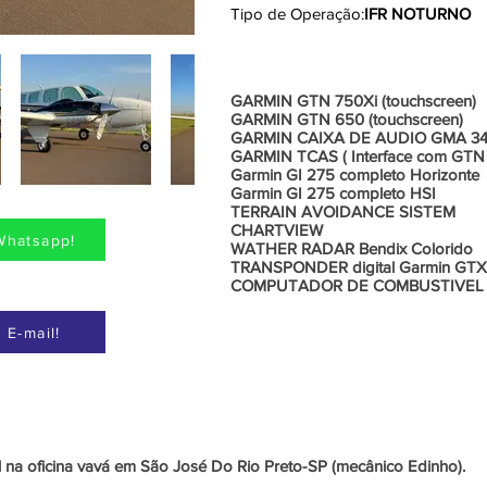
Tipo de Operação:
IFR NOTURNO
Aviônic
GARMIN GTN 750Xi (touchscreen)
GARMIN GTN 650 (touchscreen)
GARMIN CAIXA DE AUDIO GMA 3
GARMIN TCAS ( Interface com GTN
Garmin GI 275 completo Horizonte
Garmin GI 275 completo HSI
TERRAIN AVOIDANCE SISTEM
CHARTVIEW
Whatsapp!
WATHER RADAR Bendix Colorido
TRANSPONDER digital Garmin GTX
COMPUTADOR DE COMBUSTIVEL d
 E-mail!
Informações Adicionais
 na oficina vavá em São José Do Rio Preto-SP (mecânico Edinho).