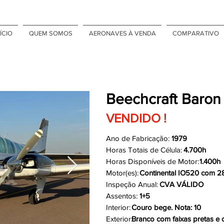
ÍCIO
QUEM SOMOS
AERONAVES À VENDA
COMPARATIVO
Beechcraft Baron
VENDIDO !
Ano de Fabricação:
1979
Horas Totais de Célula:
4.700h
Horas Disponíveis de Motor:
1.400h
Motor(es):
Continental IO520 com 
Inspeção Anual:
CVA VÁLIDO
Assentos:
1+5
Interior:
Couro bege. Nota: 10
Exterior:
Branco com faixas pretas e 