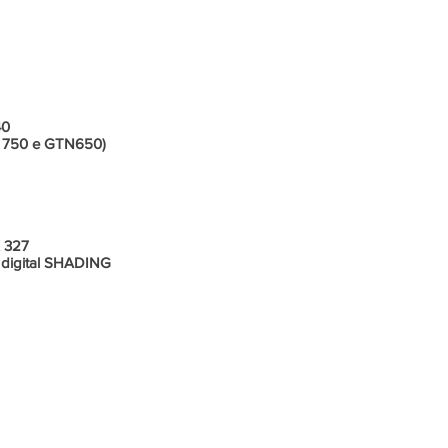
os/ Painel
40
 750 e GTN650)
 327
igital SHADING