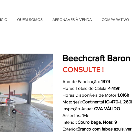
ÍCIO
QUEM SOMOS
AERONAVES À VENDA
COMPARATIVO
Beechcraft Baron
CONSULTE !
Ano de Fabricação:
1974
Horas Totais de Célula:
4.419h
Horas Disponíveis de Motor:
1.016h
Motor(es):
Continental IO-470-L 26
Inspeção Anual:
CVA VÁLIDO
Assentos:
1+5
Interior:
Couro bege. Nota: 9
Exterior:
Branco com faixas azuis, ve