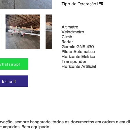
Tipo de Operação:
IFR
Aviônic
Altimetro
Velocimetro
Climb
Radar
Garmin GNS 430
Piloto Automatico
Horizonte Eletrico
Transponder
Whatsapp!
Horizonte Artificial
 E-mail!
Informações Adicionais
rvação, sempre hangarada, todos os documentos em ordem e em di
is cumpridos. Bem equipado.