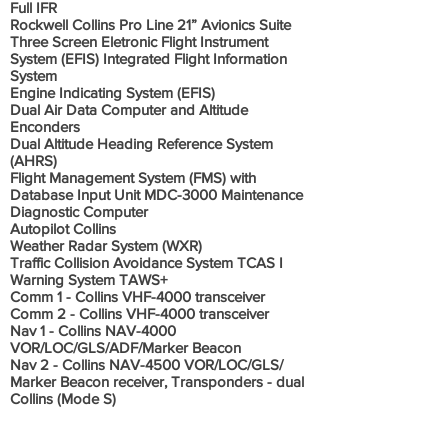
Full IFR
Rockwell Collins Pro Line 21” Avionics Suite
Three Screen Eletronic Flight Instrument
System (EFIS) Integrated Flight Information
System
Engine Indicating System (EFIS)
Dual Air Data Computer and Altitude
Enconders
Dual Altitude Heading Reference System
(AHRS)
Flight Management System (FMS) with
Database Input Unit MDC-3000 Maintenance
Diagnostic Computer
Autopilot Collins
Weather Radar System (WXR)
Traffic Collision Avoidance System TCAS I
Warning System TAWS+
Comm 1 - Collins VHF-4000 transceiver
Comm 2 - Collins VHF-4000 transceiver
Nav 1 - Collins NAV-4000
VOR/LOC/GLS/ADF/Marker Beacon
Nav 2 - Collins NAV-4500 VOR/LOC/GLS/
Marker Beacon receiver, Transponders - dual
Collins (Mode S)
Informações Adicionais