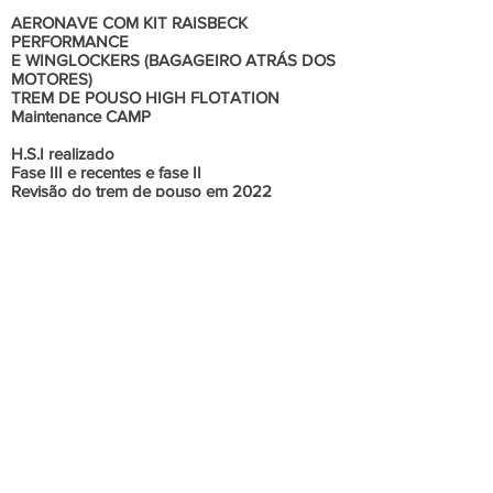
AERONAVE COM KIT RAISBECK
PERFORMANCE
E WINGLOCKERS (BAGAGEIRO ATRÁS DOS
MOTORES)
TREM DE POUSO HIGH FLOTATION
Maintenance CAMP
H.S.I realizado
Fase III e recentes e fase II
Revisão do trem de pouso em 2022
ADS-B Out (julho de 2020)
Assentos dobráveis ​​duplos Avfab Extra
(removíveis)
Trem de pouso HIGH FLOTATION instalado
de fábrica
Sistema de recuperação de ar Raisbeck RAM
Hélices de desempenho Raisbeck
Raisbeck Dual Trase Body Strakes
Portas do trem de pouso high flotation
L3 GH-3100 ESIS
tomadas de energia de 115V 60Hz
Inspeção cumprida no próximo vencimento
Motor 1 HSI (1.800 horas) 23 de outubro
(1.773 horas) 3.573 horas.